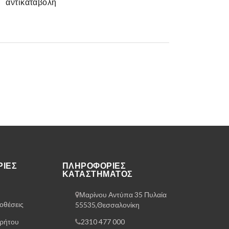
αντικαταβολή
ΊΕΣ
ΠΛΗΡΟΦΟΡΊΕΣ
ΚΑΤΑΣΤΉΜΑΤΟΣ
Μαρίνου Αντύπα 35 Πυλαία
οθέσεις
55535,Θεσσαλονίκη
ρρήτου
2310 477 000