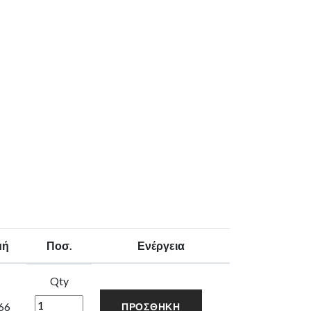
μή
Ποσ.
Ενέργεια
Qty
66
ΠΡΟΣΘΉΚΗ