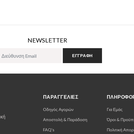
NEWSLETTER
ΕΓΓΡΑΦΉ
ΠΑΡΑΓΓΕΛΊΕΣ
ΠΛΗΡΟΦΟΡ
Οδηγός Αγορών
Για Εμάς
ική
Αποστολή & Παράδοση
Όροι & Προϋπ
FAQ's
Πολιτική Απο