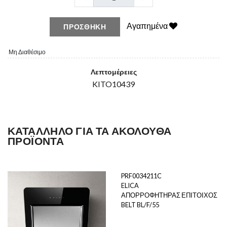
Αγαπημένα
ΠΡΟΣΘΉΚΗ
Μη Διαθέσιμο
Λεπτομέρειες
KITO10439
ΚΑΤΆΛΛΗΛΟ ΓΙΑ ΤΑ ΑΚΌΛΟΥΘΑ
ΠΡΟΪΌΝΤΑ
PRF0034211C
ELICA
ΑΠΟΡΡΟΦΗΤΗΡΑΣ ΕΠΙΤΟΙΧΟΣ
BELT BL/F/55