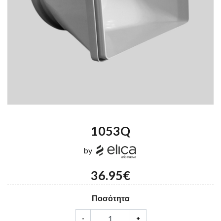
1053Q
by
36.95€
Ποσότητα
-
+